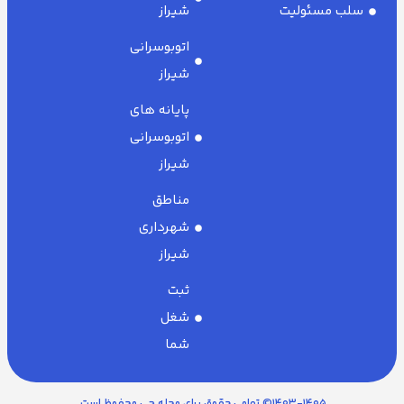
سلب مسئولیت
شیراز
اتوبوسرانی
شیراز
پایانه های
اتوبوسرانی
شیراز
مناطق
شهرداری
شیراز
ثبت
شغل
شما
۱۴۰۳-1405© تمامی حقوق برای محله چی محفوظ است.