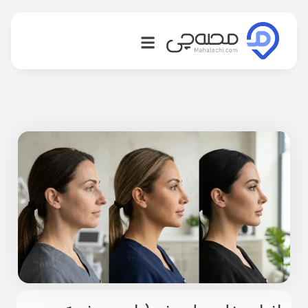
شاغل
هترین
شاغل
سته
ندی
شاغل
بلاگ
لب
سئولیت
بلیغات