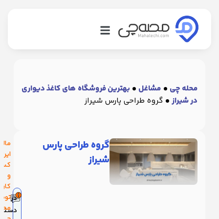
شاغل
هترین
شاغل
محله چی
•
مشاغل
•
بهترین فروشگاه های کاغذ دیواری
در شیراز
•
گروه طراحی پارس شیراز
سته
ندی
شاغل
گروه طراحی پارس
مالکیت
بلاگ
این
شیراز
کسب
لب
و
سئولیت
کار
توسط
در
بلیغات
محله
دسته:
چی