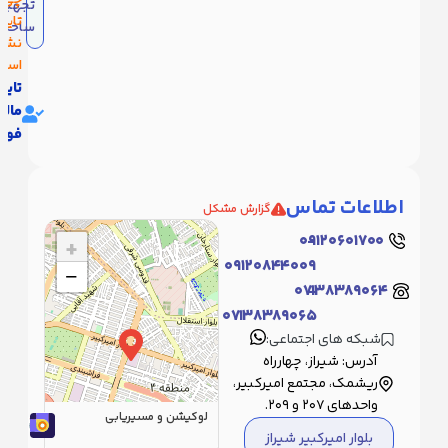
تجهیزات
ماس
تایید
ساختمانی
 ما
نشده
است!
تایید
مالکیت
فوری
اطلاعات تماس
گزارش مشکل
اط با
بانی
۰۹۱۲۰۶۰۱۷۰۰
-
+
۰۹۱۲۰۸۴۴۰۰۹
−
ت
071۳۸۳۸۹۰۶۴
-
ل
ا
071۳۸۳۸۹۰۶۵
شبکه های اجتماعی:
آدرس: شیراز، چهارراه
ریشمک، مجتمع امیرکبیر،
واحدهای ۲۰۷ و ۲۰۹.
لوکیشن و مسیریابی
بلوار امیرکبیر شیراز
|
©
Leaflet