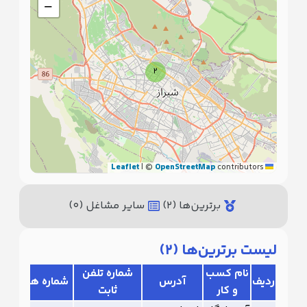
−
2
|
©
OpenStreetMap
contributors
Leaflet
برترین‌ها (
2
)
سایر مشاغل (
0
)
لیست برترین‌ها (
2
)
نام کسب
شماره تلفن
ردیف
آدرس
شماره همراه
و کار
ثابت